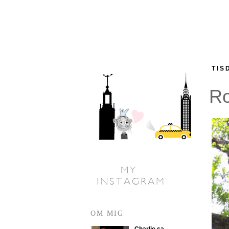
TIS
R
OM MIG