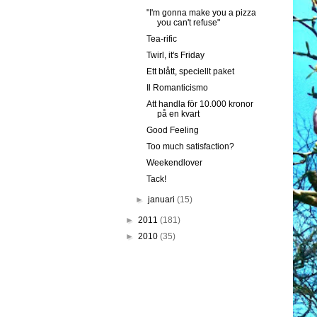
"I'm gonna make you a pizza
you can't refuse"
Tea-rific
Twirl, it's Friday
Ett blått, speciellt paket
Il Romanticismo
Att handla för 10.000 kronor
på en kvart
Good Feeling
Too much satisfaction?
Weekendlover
Tack!
►
januari
(15)
►
2011
(181)
►
2010
(35)