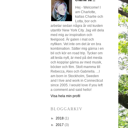
Charlie sa ...
Hej - Welcome! I
am Charlotte,
kallas Charlie och
Lotta, bor och
arbetar sedan några år vid kusten
utanför New York City. Jag vill dela
med mig av inspiration och
feelgood. Är galen i mat och
nyfiken. Vet inte om det är en bra
kombination. Sätter mig gärna i en
bil och kör en road trip. Tycker om
att testa nytt, är med på det mesta
och kopplar gärna av med musik,
böcker och film. Stolt mamma till
Rebecca, Alex och Gabriella. ...I
am born in Stockholm, Sweden
and I live and work in Connecticut
since 2005. I would love if you left
a comment and said hello!
Visa hela min profil
BLOGGARKIV
►
2018
(1)
►
2017
(3)