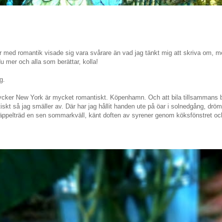
r med romantik visade sig vara svårare än vad jag tänkt mig att skriva om, 
du mer och alla som berättar, kolla!
g.
cker New York är mycket romantiskt. Köpenhamn. Och att bila tillsammans bl
skt så jag smäller av. Där har jag hållit handen ute på öar i solnedgång, drömt i
äppelträd en sen sommarkväll, känt doften av syrener genom köksfönstret och p