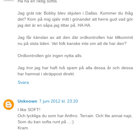
Ha ha en riktig softis.
Jag grät när Bobby blev skjuten i Dallas. Kommer du ihåg
det? Kom på mig själv mitt i grinandet att herre gud vad gör
jag det är en såpa jag tittar på. HA HA.
Jag får känslan av att den där ordkontrollen har tillkommit
nu på sista tiden. Vet folk kanske inte om att de har den?
Ordkontrollen gör ingen nytta alls.
Jag tror jag har haft två spam på alla dessa år och dessa
har hamnat i skräppost direkt.
Svara
Unknown
7 juni 2012 kl. 23:20
I like SOFT!
Och lyckliga du som har Anthro. Terrain. Och lite annat najs.
Som du kan softa runt på ...:)
Kram.