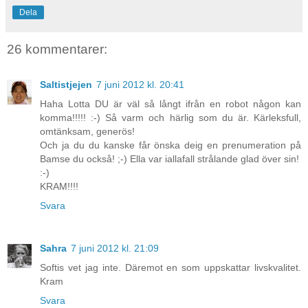
Dela
26 kommentarer:
Saltistjejen
7 juni 2012 kl. 20:41
Haha Lotta DU är väl så långt ifrån en robot någon kan
komma!!!!! :-) Så varm och härlig som du är. Kärleksfull,
omtänksam, generös!
Och ja du du kanske får önska deig en prenumeration på
Bamse du också! ;-) Ella var iallafall strålande glad över sin!
:-)
KRAM!!!!
Svara
Sahra
7 juni 2012 kl. 21:09
Softis vet jag inte. Däremot en som uppskattar livskvalitet.
Kram
Svara