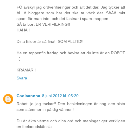
FÖ avskyr jag ordverifieringar och allt det där. Jag tycker att
ALLA bloggare som har det ska ta väck det. SÅÅÅ mkt
spam får man inte, och det fastnar i spam-mappen.
SÅ ta bort ER VERIFIERING!!
HAHA!!
Dina Bilder är så fina!! SOM ALLTID!!
Ha en toppenfin fredag och bevisa att du inte är en ROBOT
:-)
KRAMAR!!
Svara
Coolaannna
8 juni 2012 kl. 05:20
Robot, jo jag tackar!! Den beskrivningen är nog den sista
som stämmer in på dig vännen!
Du är äkta värme och dina ord och meningar ger verkligen
en feelgoodskänsla.