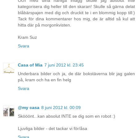
Och med dina härliga inlägg skulle jag absolut inte
kategorisera dig heller till den skaran! Skulle så gärna delat
blåbärspajen med dig och druckit te i en blommig kopp till:)
Tack för dina kommentarer hos mig, de är alltid så kul att
hitta där på morgonkvisten.
Kram Suz
Svara
Casa of Mia
7 juni 2012 kl. 23:45
Underbara bilder och ja, de där bokstäverna blir jag galen
på, kram och ha en fin helg
Svara
@my casa
8 juni 2012 kl. 00:09
Skööönt...kan absolut INTE se dig som en robot :)
Ljuvliga bilder - det tackar vi för/åsa
Svara