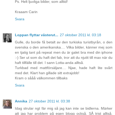
Ps. Helt ljuvliga bilder, som alltid!
Kraaam Carin
Svara
Loppan flyttar västerut...
27 oktober 2011 kl. 03:18
Gulle, du borde få betalt av den turkiska turistbyrån, o den
svenska o den amerikanska.... Vilka bilder, känner mej som
en tjatig tant på repeat men du är galet bra med din iphone
:-) Ser ut som du haft det fab, tror att du njutit till max när du
haft tillfälle till det. I sann Lotta-anda alltså.
Turkbad med mattförsäljare.... Njae, hade haft lite svårt
med det. Klart han gillade sitt extrajobb!
Kram o sååå välkommen tillbaks
Svara
Annika
27 oktober 2011 kl. 03:38
Idag strular ngt fär mig så jag kan inte se bidlerna. Märker
att jag har problem på egen blogg också. SÅ trist alltså.