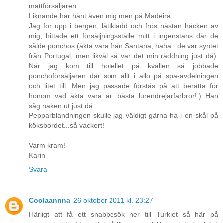
mattförsäljaren.
Liknande har hänt även mig men på Madeira.
Jag for upp i bergen, lättklädd och frös nästan häcken av
mig, hittade ett försäljningsställe mitt i ingenstans där de
sålde ponchos (äkta vara från Santana, haha...de var syntet
från Portugal, men likväl så var det min räddning just då).
När jag kom till hotellet på kvällen så jobbade
ponchoförsäljaren där som allt i allo på spa-avdelningen
och litet till. Men jag passade förstås på att berätta för
honom vad äkta vara är...bästa lurendrejarfarbror!:) Han
såg naken ut just då.
Pepparblandningen skulle jag väldigt gärna ha i en skål på
köksbordet...så vackert!
Varm kram!
Karin
Svara
Coolaannna
26 oktober 2011 kl. 23:27
Härligt att få ett snabbesök ner till Turkiet så här på