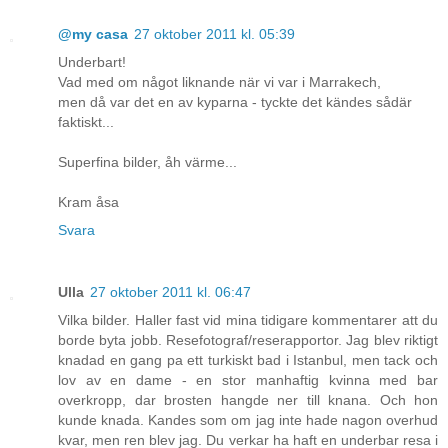
@my casa
27 oktober 2011 kl. 05:39
Underbart!
Vad med om något liknande när vi var i Marrakech,
men då var det en av kyparna - tyckte det kändes sådär
faktiskt...
Superfina bilder, åh värme...
Kram åsa
Svara
Ulla
27 oktober 2011 kl. 06:47
Vilka bilder. Haller fast vid mina tidigare kommentarer att du
borde byta jobb. Resefotograf/reserapportor. Jag blev riktigt
knadad en gang pa ett turkiskt bad i Istanbul, men tack och
lov av en dame - en stor manhaftig kvinna med bar
overkropp, dar brosten hangde ner till knana. Och hon
kunde knada. Kandes som om jag inte hade nagon overhud
kvar, men ren blev jag. Du verkar ha haft en underbar resa i