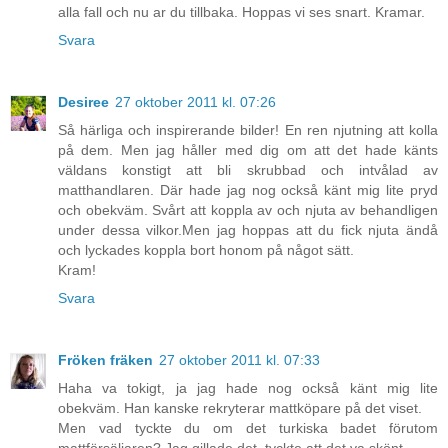
alla fall och nu ar du tillbaka. Hoppas vi ses snart. Kramar.
Svara
Desiree
27 oktober 2011 kl. 07:26
Så härliga och inspirerande bilder! En ren njutning att kolla
på dem. Men jag håller med dig om att det hade känts
väldans konstigt att bli skrubbad och intvålad av
matthandlaren. Där hade jag nog också känt mig lite pryd
och obekväm. Svårt att koppla av och njuta av behandligen
under dessa vilkor.Men jag hoppas att du fick njuta ändå
och lyckades koppla bort honom på något sätt.
Kram!
Svara
Fröken fräken
27 oktober 2011 kl. 07:33
Haha va tokigt, ja jag hade nog också känt mig lite
obekväm. Han kanske rekryterar mattköpare på det viset.
Men vad tyckte du om det turkiska badet förutom
mattförsäljaren? Jag gillade det, tyckte att det va skönt.