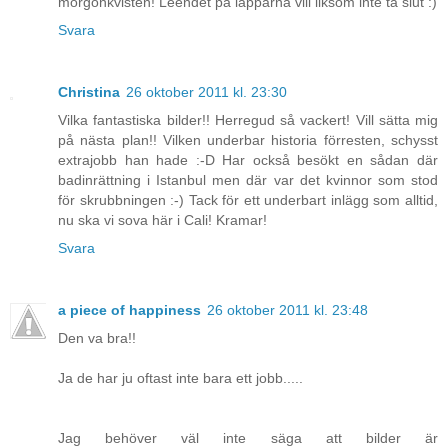
morgonkvisten! Leendet på läpparna vill liksom inte ta slut :)
Svara
Christina
26 oktober 2011 kl. 23:30
Vilka fantastiska bilder!! Herregud så vackert! Vill sätta mig
på nästa plan!! Vilken underbar historia förresten, schysst
extrajobb han hade :-D Har också besökt en sådan där
badinrättning i Istanbul men där var det kvinnor som stod
för skrubbningen :-) Tack för ett underbart inlägg som alltid,
nu ska vi sova här i Cali! Kramar!
Svara
a piece of happiness
26 oktober 2011 kl. 23:48
Den va bra!!
Ja de har ju oftast inte bara ett jobb.....
Jag behöver väl inte säga att bilder är