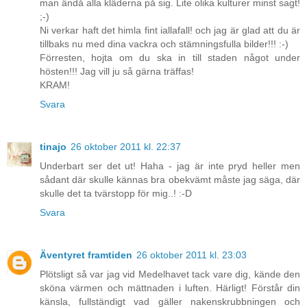
man ändå alla kläderna på sig. Lite olika kulturer minst sagt!
;-)
Ni verkar haft det himla fint iallafall! och jag är glad att du är
tillbaks nu med dina vackra och stämningsfulla bilder!!! :-)
Förresten, hojta om du ska in till staden något under
hösten!!! Jag vill ju så gärna träffas!
KRAM!
Svara
tinajo
26 oktober 2011 kl. 22:37
Underbart ser det ut! Haha - jag är inte pryd heller men
sådant där skulle kännas bra obekvämt måste jag säga, där
skulle det ta tvärstopp för mig..! :-D
Svara
Äventyret framtiden
26 oktober 2011 kl. 23:03
Plötsligt så var jag vid Medelhavet tack vare dig, kände den
sköna värmen och mättnaden i luften. Härligt! Förstår din
känsla, fullständigt vad gäller nakenskrubbningen och